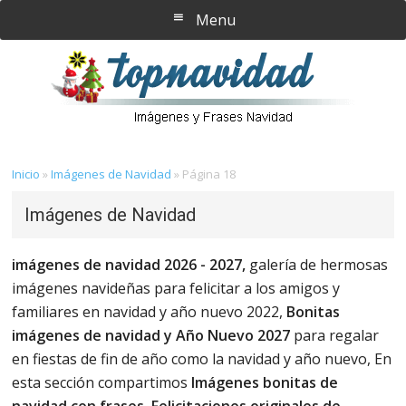
Saltar
Saltar
Menu
al
a
contenido
la
principal
barra
lateral
principal
Inicio
»
Imágenes de Navidad
»
Página 18
Imágenes de Navidad
imágenes
de navidad 2026 - 2027,
galería de hermosas
imágenes navideñas para felicitar a los amigos y
familiares en navidad y año nuevo 2022,
Bonitas
imágenes de navidad y Año Nuevo 2027
para regalar
en fiestas de fin de año como la navidad y año nuevo, En
esta sección compartimos
Imágenes bonitas de