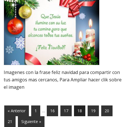
Imagenes con la frase feliz navidad para compartir con
tus amigos mas cercanos, Para Ampliar hacer clik sobre
el imagen
Páginas
Página
Página
Página
Página
Página
Página
« Anterior
1
…
16
17
18
19
20
intermedias
omitidas
Página
21
Siguiente »