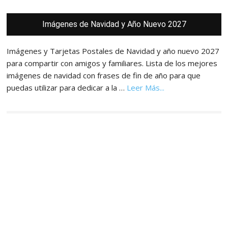
Barra
Imágenes de Navidad y Año Nuevo 2027
lateral
principal
Imágenes y Tarjetas Postales de Navidad y año nuevo 2027
para compartir con amigos y familiares. Lista de los mejores
imágenes de navidad con frases de fin de año para que
acerca
puedas utilizar para dedicar a la …
Leer Más...
de
Imágenes,
Tarjetas
y
Postales
de
Navidad
y
Año
Nuevo
2027