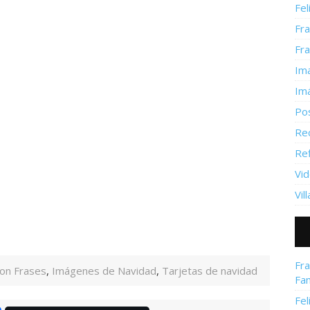
Fel
Fr
Fr
Im
Im
Po
Re
Re
Vid
Vil
Fra
on Frases
,
Imágenes de Navidad
,
Tarjetas de navidad
Fam
Fel