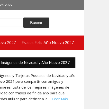
vo 2027
evo 2027
Frases Feliz Año Nuevo 2027
ra
Imágenes de Navidad y Año Nuevo 2027
eral
ncipal
ágenes y Tarjetas Postales de Navidad y año
evo 2027 para compartir con amigos y
iliares. Lista de los mejores imágenes de
idad con frases de fin de año para que
acerca
das utilizar para dedicar a la …
Leer Más...
de