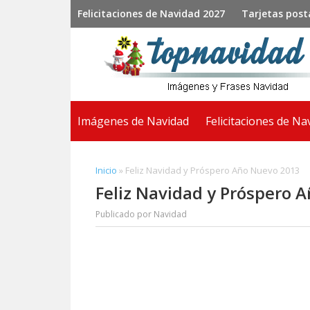
Saltar
Saltar
Saltar
Felicitaciones de Navidad 2027
Tarjetas post
a
al
a
la
contenido
la
navegación
principal
barra
principal
lateral
principal
Imágenes de Navidad
Felicitaciones de Na
Inicio
»
Feliz Navidad y Próspero Año Nuevo 2013
Feliz Navidad y Próspero 
Publicado por
Navidad