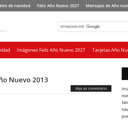
ales de navidad
Feliz Año Nuevo 2027
Mensajes de Año nue
vidad
Imágenes Feliz Año Nuevo 2027
Tarjetas Año Nu
Bar
lat
Año Nuevo 2013
pri
Im
deja un comentario
nu
fam
nav
pue