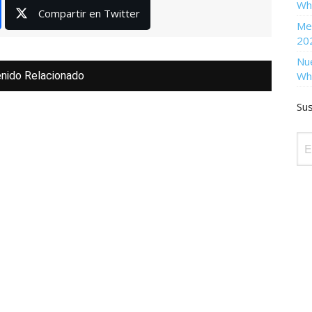
Wh
Compartir en Twitter
Men
20
Nu
Wh
nido Relacionado
Sus