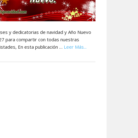
ses y dedicatorias de navidad y Año Nuevo
27 para compartir con todas nuestras
acerca
stades, En esta publicación …
Leer Más...
de
Frases
para
Dedicar
en
navidad
y
Año
Nuevo
2027