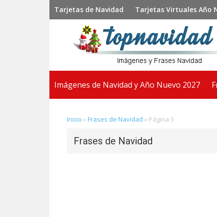
Saltar
Saltar
Saltar
Tarjetas de Navidad
Tarjetas Virtuales Año
a
al
a
la
contenido
la
navegación
principal
barra
principal
lateral
principal
Imágenes de Navidad y Año Nuevo 2027
F
Inicio
»
Frases de Navidad
»
Página 3
Frases de Navidad