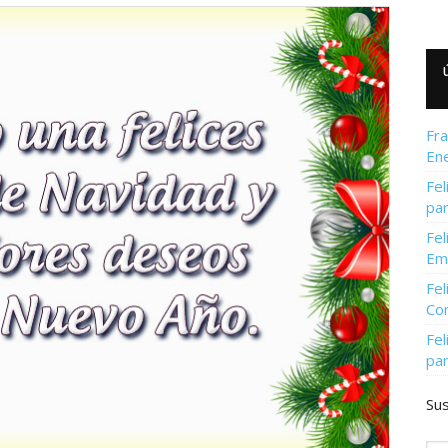
Fra
En
Fel
par
Fel
Em
Fel
Com
Fel
par
Sus