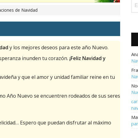
taciones de Navidad
idad
y los mejores deseos para este año Nuevo.
Ana
 esperanza inunden tu corazón.
¡Feliz Navidad y
Na
Fra
Na
videña y que el amor y unidad familiar reine en tu
Noe
Nu
imo Año Nuevo se encuentren rodeados de sus seres
car
na
Ma
felicidad… Espero que puedan disfrutar al máximo
pa