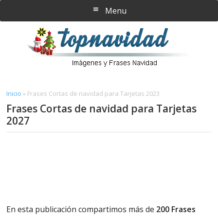
Saltar
Saltar
Menu
al
a
contenido
la
principal
barra
lateral
principal
Inicio
»
Frases Cortas de navidad para Tarjetas 2023
Frases Cortas de navidad para Tarjetas
2027
En esta publicación compartimos más de
200 Frases