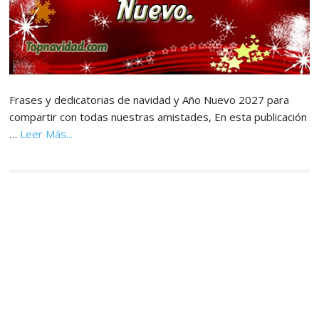
Frases y dedicatorias de navidad y Año Nuevo 2027 para
compartir con todas nuestras amistades, En esta publicación
acerca
…
Leer Más...
de
Frases
para
Dedicar
en
navidad
y
Año
Nuevo
2027