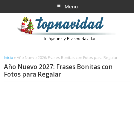
Saltar
Saltar
Menu
al
a
contenido
la
principal
barra
lateral
principal
Inicio
»
Año Nuevo 2026: Frases Bonitas con Fotos para Regalar
Año Nuevo 2027: Frases Bonitas con
Fotos para Regalar