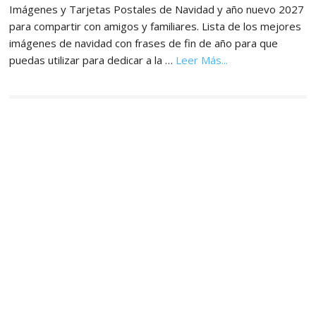
Imágenes y Tarjetas Postales de Navidad y año nuevo 2027
para compartir con amigos y familiares. Lista de los mejores
imágenes de navidad con frases de fin de año para que
acerca
puedas utilizar para dedicar a la …
Leer Más...
de
Imágenes,
Tarjetas
y
Postales
de
Navidad
y
Año
Nuevo
2027