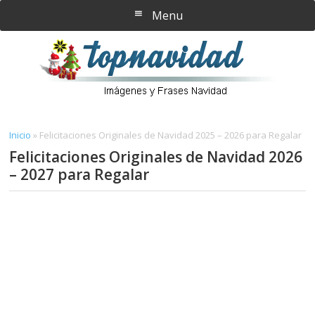
Saltar
Saltar
Menu
al
a
contenido
la
principal
barra
lateral
principal
Inicio
»
Felicitaciones Originales de Navidad 2025 – 2026 para Regalar
Felicitaciones Originales de Navidad 2026
– 2027 para Regalar