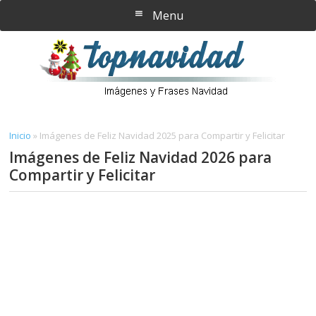
Saltar
Saltar
Menu
al
a
contenido
la
principal
barra
lateral
principal
Inicio
»
Imágenes de Feliz Navidad 2025 para Compartir y Felicitar
Imágenes de Feliz Navidad 2026 para
Compartir y Felicitar