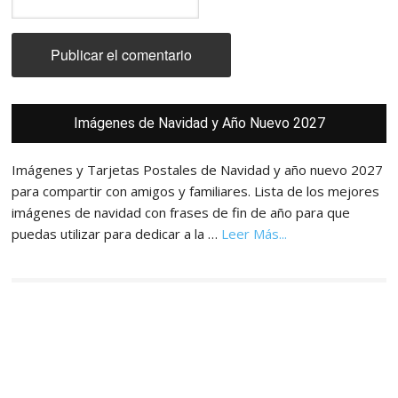
Barra
Imágenes de Navidad y Año Nuevo 2027
lateral
principal
Imágenes y Tarjetas Postales de Navidad y año nuevo 2027
para compartir con amigos y familiares. Lista de los mejores
imágenes de navidad con frases de fin de año para que
acerca
puedas utilizar para dedicar a la …
Leer Más...
de
Imágenes,
Tarjetas
y
Postales
de
Navidad