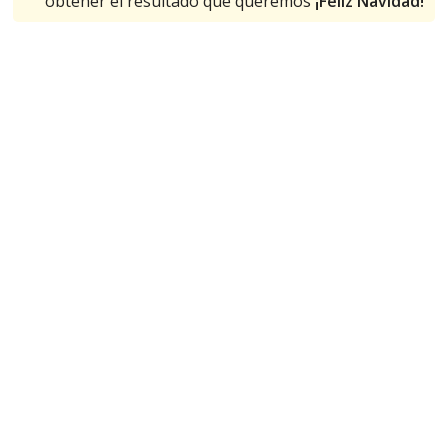
obtener el resultado que queremos
¡Feliz Navidad!