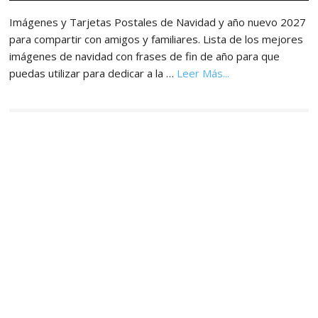
principal
Imágenes y Tarjetas Postales de Navidad y año nuevo 2027
para compartir con amigos y familiares. Lista de los mejores
imágenes de navidad con frases de fin de año para que
acerca
puedas utilizar para dedicar a la …
Leer Más...
de
Imágenes,
Tarjetas
y
Postales
de
Navidad
y
Año
Nuevo
2027