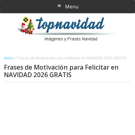
Saltar
Saltar
Menu
al
a
contenido
la
principal
barra
lateral
principal
Inicio
»
Frases de Motivación para Felicitar en NAVIDAD 2025 GRATIS
Frases de Motivación para Felicitar en
NAVIDAD 2026 GRATIS