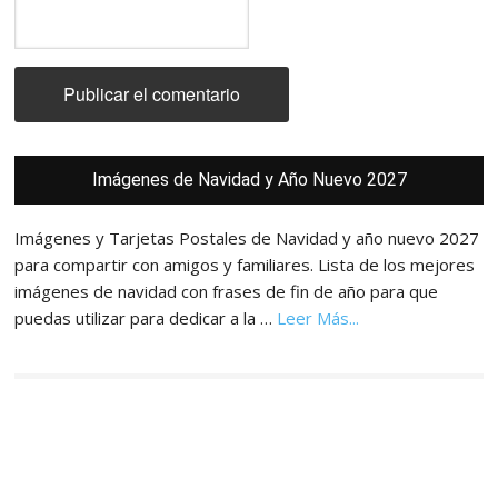
Barra
Imágenes de Navidad y Año Nuevo 2027
lateral
principal
Imágenes y Tarjetas Postales de Navidad y año nuevo 2027
para compartir con amigos y familiares. Lista de los mejores
imágenes de navidad con frases de fin de año para que
acerca
puedas utilizar para dedicar a la …
Leer Más...
de
Imágenes,
Tarjetas
y
Postales
de