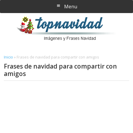
Saltar
Saltar
Menu
al
a
contenido
la
principal
barra
lateral
principal
Inicio
»
Frases de navidad para compartir con amigos
Frases de navidad para compartir con
amigos