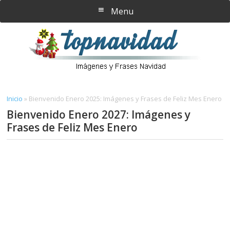
Saltar
Saltar
Menu
al
a
contenido
la
principal
barra
lateral
principal
Inicio
»
Bienvenido Enero 2025: Imágenes y Frases de Feliz Mes Enero
Bienvenido Enero 2027: Imágenes y
Frases de Feliz Mes Enero