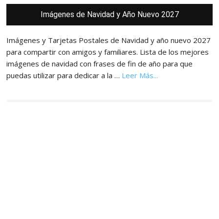
Barra
Imágenes de Navidad y Año Nuevo 2027
lateral
principal
Imágenes y Tarjetas Postales de Navidad y año nuevo 2027
para compartir con amigos y familiares. Lista de los mejores
imágenes de navidad con frases de fin de año para que
acerca
puedas utilizar para dedicar a la …
Leer Más...
de
Imágenes,
Tarjetas
y
Postales
de
Navidad
y
Año
Nuevo
2027