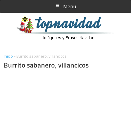
Saltar
Saltar
Menu
al
a
contenido
la
principal
barra
lateral
principal
Inicio
»
Burrito sabanero, villancicos
Burrito sabanero, villancicos