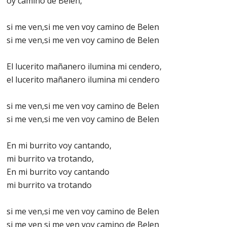
oy camino de Belen,
si me ven,si me ven voy camino de Belen
si me ven,si me ven voy camino de Belen
El lucerito mañanero ilumina mi cendero,
el lucerito mañanero ilumina mi cendero
si me ven,si me ven voy camino de Belen
si me ven,si me ven voy camino de Belen
En mi burrito voy cantando,
mi burrito va trotando,
En mi burrito voy cantando
mi burrito va trotando
si me ven,si me ven voy camino de Belen
si me ven si me ven voy camino de Belen