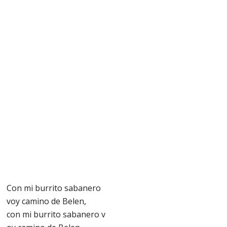
Con mi burrito sabanero
voy camino de Belen,
con mi burrito sabanero v