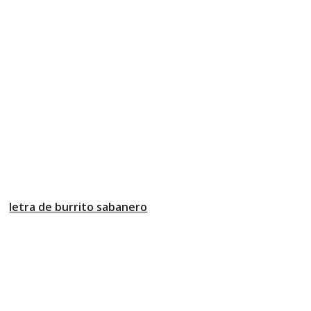
letra de burrito sabanero