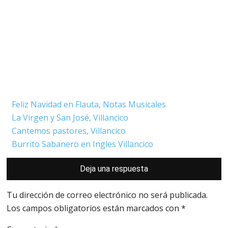
Feliz Navidad en Flauta, Notas Musicales
La Virgen y San José, Villancico
Cantemos pastores, Villancico
Burrito Sabanero en Ingles Villancico
Interacciones
Deja una respuesta
con
los
lectores
Tu dirección de correo electrónico no será publicada.
Los campos obligatorios están marcados con
*