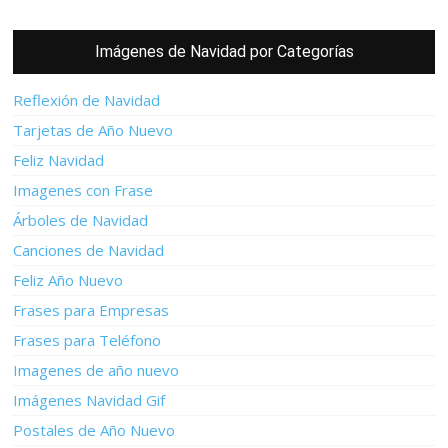
Imágenes de Navidad por Categorías
Reflexión de Navidad
Tarjetas de Año Nuevo
Feliz Navidad
Imagenes con Frase
Árboles de Navidad
Canciones de Navidad
Feliz Año Nuevo
Frases para Empresas
Frases para Teléfono
Imagenes de año nuevo
Imágenes Navidad Gif
Postales de Año Nuevo