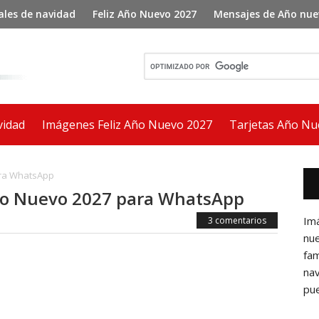
ales de navidad
Feliz Año Nuevo 2027
Mensajes de Año nue
vidad
Imágenes Feliz Año Nuevo 2027
Tarjetas Año Nu
Bar
ara WhatsApp
lat
Año Nuevo 2027 para WhatsApp
pri
Im
3 comentarios
nu
fam
nav
pue