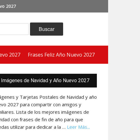
vo 2027
evo 2027
Frases Feliz Año Nuevo 2027
ra
Imágenes de Navidad y Año Nuevo 2027
eral
ncipal
ágenes y Tarjetas Postales de Navidad y año
evo 2027 para compartir con amigos y
iliares. Lista de los mejores imágenes de
idad con frases de fin de año para que
acerca
das utilizar para dedicar a la …
Leer Más...
de