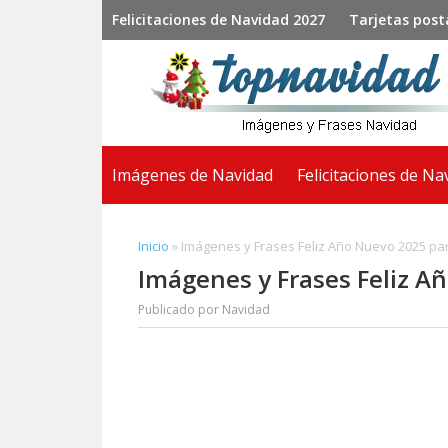
Saltar
Saltar
Saltar
Felicitaciones de Navidad 2027
Tarjetas post
a
al
a
la
contenido
la
navegación
principal
barra
principal
lateral
principal
Imágenes de Navidad
Felicitaciones de Na
Inicio
»
Imágenes y Frases Feliz Año Nuevo 2025 p
Imágenes y Frases Feliz 
Publicado por
Navidad