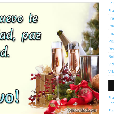
Fel
Fr
Fr
Im
Im
Po
Re
Re
Vid
Vil
Fra
Fam
Fel