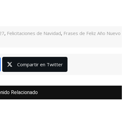
27
,
Felicitaciones de Navidad
,
Frases de Feliz Año Nuevo
Compartir en Twitter
nido Relacionado