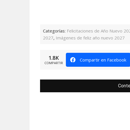
Categorías:
Felicitaciones de Año Nuevo 20
2027
,
Imágenes de feliz año nuevo 2027
1.8K
Compartir en Facebook
COMPARTIR
Conte