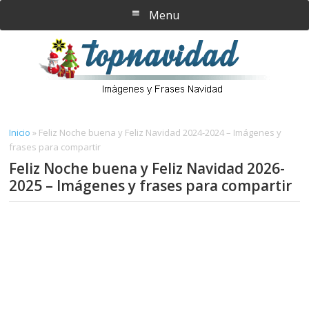
Saltar
Saltar
Menu
al
a
contenido
la
principal
barra
lateral
principal
Inicio
»
Feliz Noche buena y Feliz Navidad 2024-2024 – Imágenes y
frases para compartir
Feliz Noche buena y Feliz Navidad 2026-
2025 – Imágenes y frases para compartir