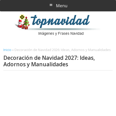
Saltar
Saltar
Menu
al
a
contenido
la
principal
barra
lateral
principal
Inicio
»
Decoración de Navidad 2026: Ideas, Adornos y Manualidades
Decoración de Navidad 2027: Ideas,
Adornos y Manualidades