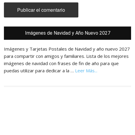
Barra
Imágenes de Navidad y Año Nuevo 2027
lateral
principal
Imágenes y Tarjetas Postales de Navidad y año nuevo 2027
para compartir con amigos y familiares. Lista de los mejores
imágenes de navidad con frases de fin de año para que
acerca
puedas utilizar para dedicar a la …
Leer Más...
de
Imágenes,
Tarjetas
y
Postales
de
Navidad
y