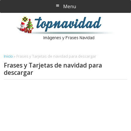
Saltar
Saltar
Menu
al
a
contenido
la
principal
barra
lateral
principal
Inicio
»
Frases y Tarjetas de navidad para descargar
Frases y Tarjetas de navidad para
descargar