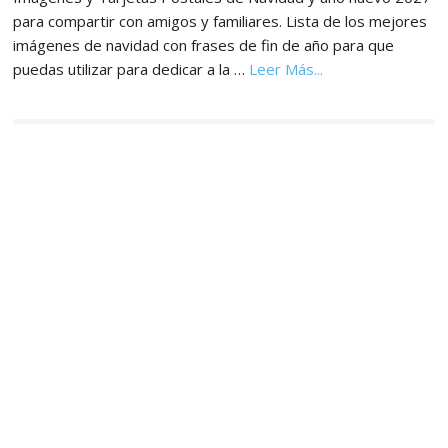
para compartir con amigos y familiares. Lista de los mejores
imágenes de navidad con frases de fin de año para que
acerca
puedas utilizar para dedicar a la …
Leer Más...
de
Imágenes,
Tarjetas
y
Postales
de
Navidad
y
Año
Nuevo
2027