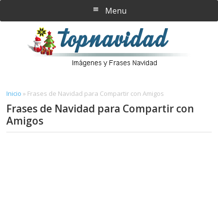
Saltar
Saltar
Menu
al
a
contenido
la
principal
barra
lateral
principal
Inicio
»
Frases de Navidad para Compartir con Amigos
Frases de Navidad para Compartir con
Amigos