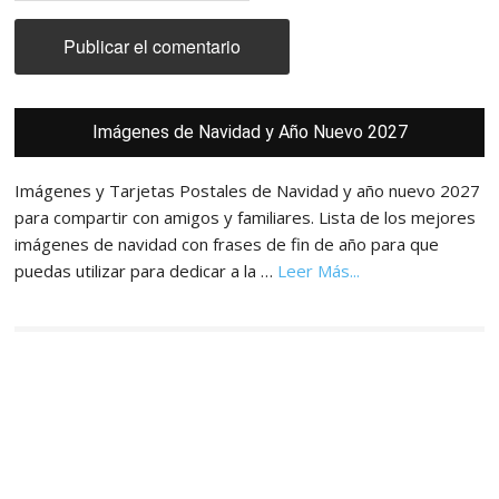
Barra
Imágenes de Navidad y Año Nuevo 2027
lateral
principal
Imágenes y Tarjetas Postales de Navidad y año nuevo 2027
para compartir con amigos y familiares. Lista de los mejores
imágenes de navidad con frases de fin de año para que
acerca
puedas utilizar para dedicar a la …
Leer Más...
de
Imágenes,
Tarjetas
y
Postales
de
Navidad
y