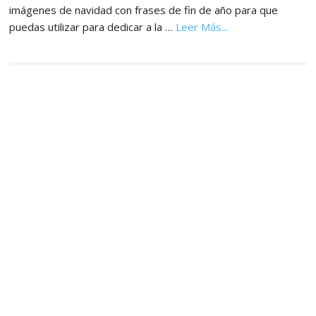
imágenes de navidad con frases de fin de año para que
acerca
puedas utilizar para dedicar a la …
Leer Más...
de
Imágenes,
Tarjetas
y
Postales
de
Navidad
y
Año
Nuevo
2027