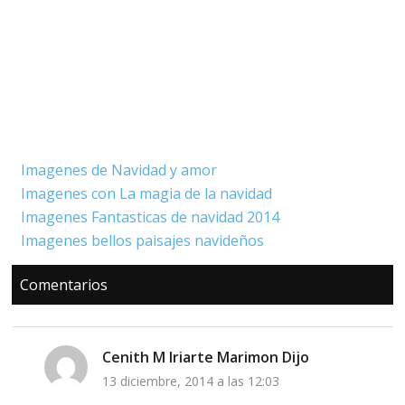
Imagenes de Navidad y amor
Imagenes con La magia de la navidad
Imagenes Fantasticas de navidad 2014
Imagenes bellos paisajes navideños
Interacciones
Comentarios
con
los
lectores
Cenith M Iriarte Marimon
Dijo
13 diciembre, 2014 a las 12:03