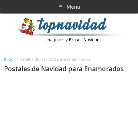
Saltar
Saltar
Menu
al
a
contenido
la
principal
barra
lateral
principal
Inicio
»
Postales de Navidad para Enamorados
Postales de Navidad para Enamorados